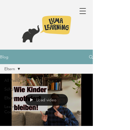
Blog
Eltern
All Posts
Schüler
Eltern
Load video
Learning
Coaches