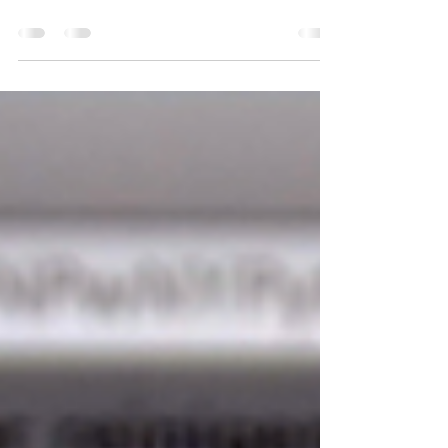
Ihr habt hart gearbeitet, die Köpfe rauchen.
Langsam fangen die Kids an herumzualbern, die
Konzentration schwindet - also nichts ab wie...