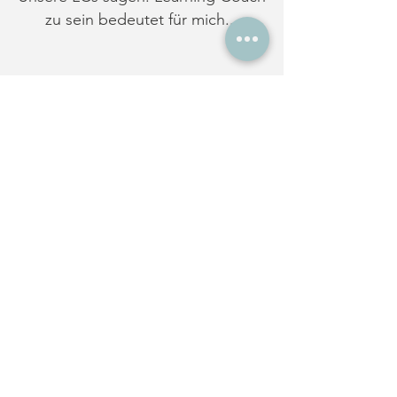
zu sein bedeutet für mich...
„In erster Linie ... einen
kleinen Teil zu einer
größeren
Bildungsgerechtigkeit
beizutragen. Ich
glaube, dass der
persönliche Austausch
mit Schüler*innen und
der Fokus auf die
individuellen
Bedürfnisse und
Schwierigkeiten dafür
essenziell ist.“