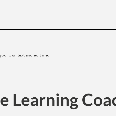
 your own text and edit me.
e Learning Coa