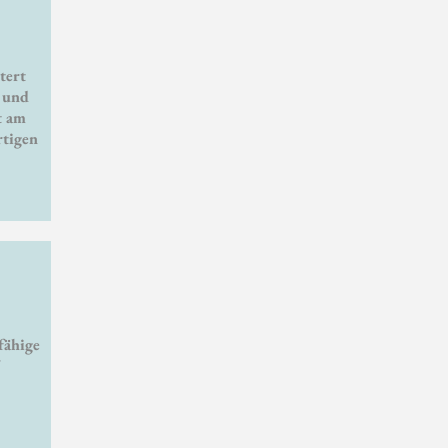
tert
r und
t am
rtigen
fähige
f